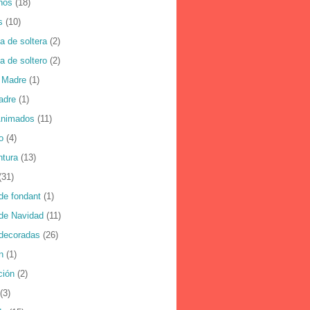
ños
(18)
s
(10)
a de soltera
(2)
a de soltero
(2)
a Madre
(1)
adre
(1)
Animados
(11)
o
(4)
ntura
(13)
(31)
de fondant
(1)
 de Navidad
(11)
 decoradas
(26)
n
(1)
ción
(2)
(3)