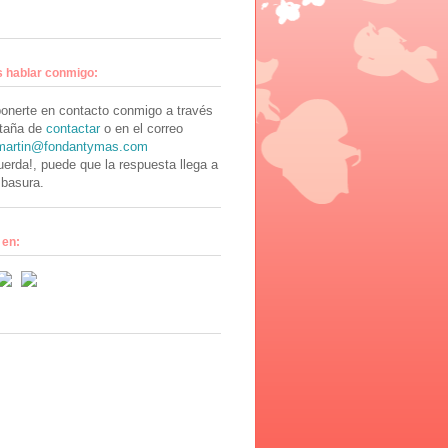
s hablar conmigo:
onerte en contacto conmigo a través
staña de
contactar
o en el correo
martin@fondantymas.com
uerda!, puede que la respuesta llega a
 basura.
 en: