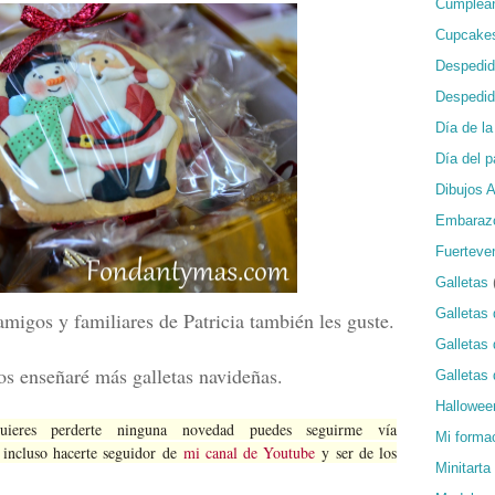
Cumplea
Cupcake
Despedid
Despedid
Día de l
Día del p
Dibujos 
Embaraz
Fuerteve
Galletas
Galletas 
migos y familiares de Patricia también les guste.
Galletas
os enseñaré más galletas navideñas.
Galletas
Hallowee
eres perderte ninguna novedad puedes seguirme vía
Mi forma
incluso hacerte seguidor de
mi canal de Youtube
y ser de los
Minitarta