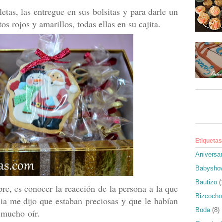
tas, las entregue en sus bolsitas y para darle un
s rojos y amarillos, todas ellas en su cajita.
Etiquetas
Aniversar
Babysho
Bautizo
(
e, es conocer la reacción de la persona a la que
Bizcocho
cia me dijo que estaban preciosas y que le habían
Boda
(8)
 mucho oír.