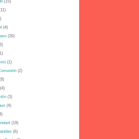
do
(15)
(11)
)
l
(4)
Paso
(26)
8)
1)
sto
(1)
Comunión
(2)
(8)
(4)
ntín
(3)
aus
(4)
4)
ondant
(19)
fantiles
(6)