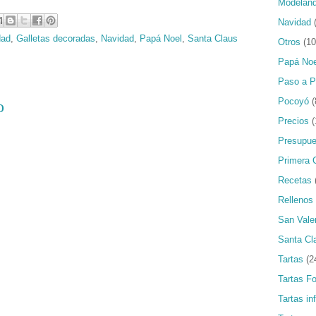
Modelan
Navidad
dad
,
Galletas decoradas
,
Navidad
,
Papá Noel
,
Santa Claus
Otros
(10
Papá Noe
Paso a 
Pocoyó
(
o
Precios
(
Presupue
Primera 
Recetas
Rellenos
San Vale
Santa Cl
Tartas
(2
Tartas F
Tartas in